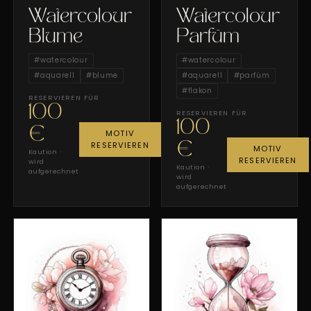
Watercolour
Watercolour
Blume
Parfüm
#
watercolour
#
watercolour
#
aquarell
#
blume
#
aquarell
#
parfüm
#
flakon
RESERVIEREN FÜR
100
RESERVIEREN FÜR
100
€
MOTIV
RESERVIEREN
€
MOTIV
Kaution ·
RESERVIEREN
wird
Kaution ·
aufgerechnet
wird
aufgerechnet