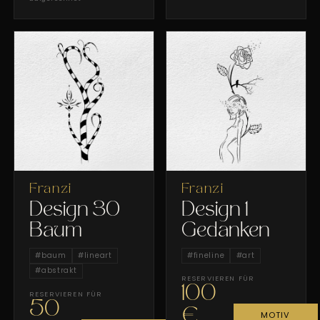
Franzi
Franzi
Design 30
Design 1
Baum
Gedanken
#
baum
#
lineart
#
fineline
#
art
#
abstrakt
RESERVIEREN FÜR
100
RESERVIEREN FÜR
50
€
MOTIV