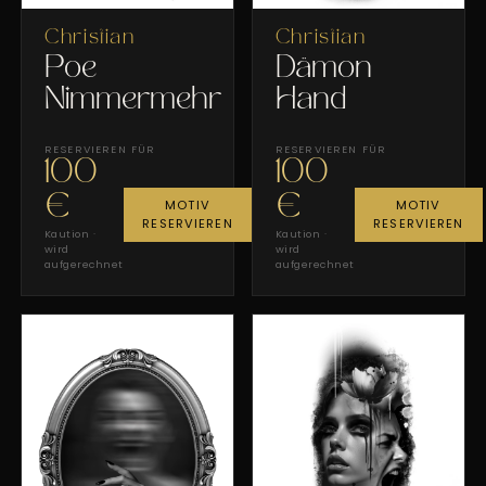
Christian
Christian
Poe
Dämon
Nimmermehr
Hand
RESERVIEREN FÜR
RESERVIEREN FÜR
100
100
€
€
MOTIV
MOTIV
RESERVIEREN
RESERVIEREN
Kaution ·
Kaution ·
wird
wird
aufgerechnet
aufgerechnet