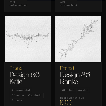
wird
wird
aufgerechnet
aufgerechnet
Franzi
Franzi
Design 86
Design 85
Kette
Ranke
#
ornamental
#
fineline
#
natur
#
fineline
#
abstrakt
RESERVIEREN FÜR
#
libelle
100