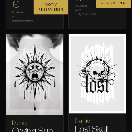
RESERVIEREN
€
MOTIV
Kaution ·
RESERVIEREN
wird
Kaution ·
aufgerechnet
wird
aufgerechnet
Daniel
Daniel
Lost Skull
Crying Sun