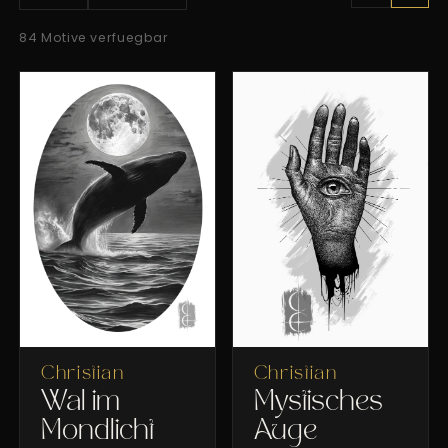
84
Motive
verfuegbar
Christian
Christian
Wal im
Mystisches
Mondlicht
Auge