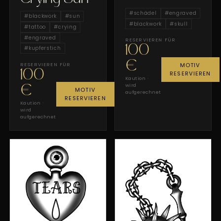
#
schädel
#
engraved
#
blackwork
#
sun
#
blackwork
#
skull
#
tattoo
#
crying
#
engraved
RESERVIEREN FÜR
100
#
kupferstich
€
RESERVIEREN FÜR
MOTIV
100
RESERVIEREN
Kaution ·
wird
€
MOTIV
aufgerechnet
RESERVIEREN
Kaution ·
wird
aufgerechnet