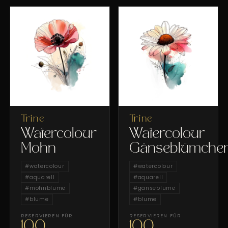
Trine
Trine
Watercolour
Watercolour
Mohn
Gänseblümche
#
watercolour
#
watercolour
#
aquarell
#
aquarell
#
mohnblume
#
gänseblume
#
blume
#
blume
RESERVIEREN FÜR
RESERVIEREN FÜR
100
100