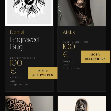
Daniel
Aleks
Engraved
RESERVIEREN FÜR
100
Bug
€
MOTIV
RESERVIEREN FÜR
RESERVIEREN
Kaution ·
100
wird
aufgerechnet
€
MOTIV
RESERVIEREN
Kaution ·
wird
aufgerechnet