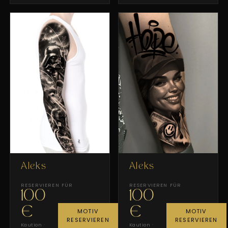
Aleks
Aleks
RESERVIEREN FÜR
RESERVIEREN FÜR
100
100
€
€
MOTIV
MOTIV
RESERVIEREN
RESERVIEREN
Kaution ·
Kaution ·