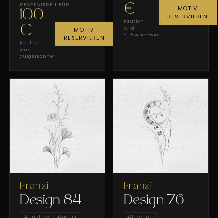
RESERVIEREN FÜR
€
MOTIV
100
RESERVIEREN
Kaution ·
€
wird
MOTIV
aufgerechnet
RESERVIEREN
Kaution ·
wird
aufgerechnet
Franzi
Franzi
Design 84
Design 76
#
fineline
#
natur
#
fineline