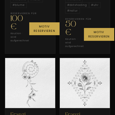
#
blume
#
dotshading
#
uhr
#
natur
RESERVIEREN FÜR
100
RESERVIEREN FÜR
50
€
MOTIV
RESERVIEREN
€
MOTIV
Kaution ·
RESERVIEREN
wird
Kaution ·
aufgerechnet
wird
aufgerechnet
Franzi
Franzi