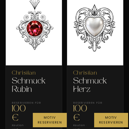
Christian
Christian
Schmuck
Schmuck
Rubin
Herz
RESERVIEREN FÜR
RESERVIEREN FÜR
100
100
€
€
MOTIV
MOTIV
RESERVIEREN
RESERVIEREN
Kaution ·
Kaution ·