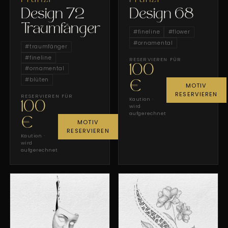
Design 72
Design 68
Traumfänger
#
fineline
#
flower
#
ornamental
#
traumfänger
#
fineline
RESERVIEREN FÜR
100
#
ornamental
#
blüten
€
MOTIV
RESERVIEREN
RESERVIEREN FÜR
Kaution ·
100
wird
aufgerechnet
€
MOTIV
RESERVIEREN
Kaution ·
wird
aufgerechnet