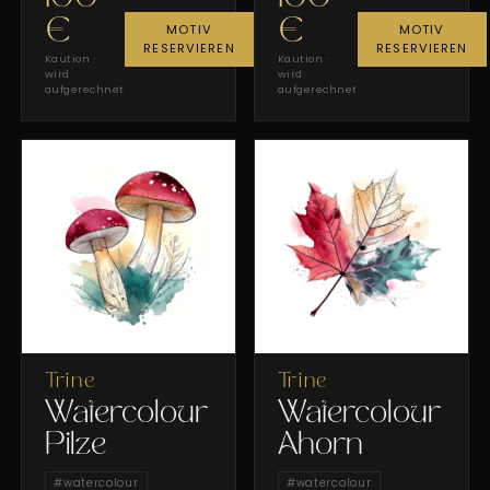
€
€
MOTIV
MOTIV
RESERVIEREN
RESERVIEREN
Kaution ·
Kaution ·
wird
wird
aufgerechnet
aufgerechnet
Trine
Trine
Watercolour
Watercolour
Pilze
Ahorn
#
watercolour
#
watercolour