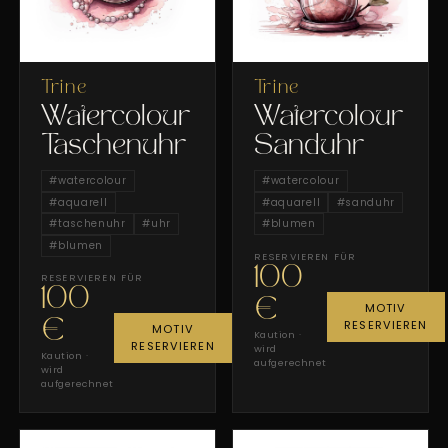
Trine
Trine
Watercolour
Watercolour
Taschenuhr
Sanduhr
#
watercolour
#
watercolour
#
aquarell
#
aquarell
#
sanduhr
#
taschenuhr
#
uhr
#
blumen
#
blumen
RESERVIEREN FÜR
100
RESERVIEREN FÜR
100
€
MOTIV
RESERVIEREN
€
MOTIV
Kaution ·
RESERVIEREN
wird
Kaution ·
aufgerechnet
wird
aufgerechnet