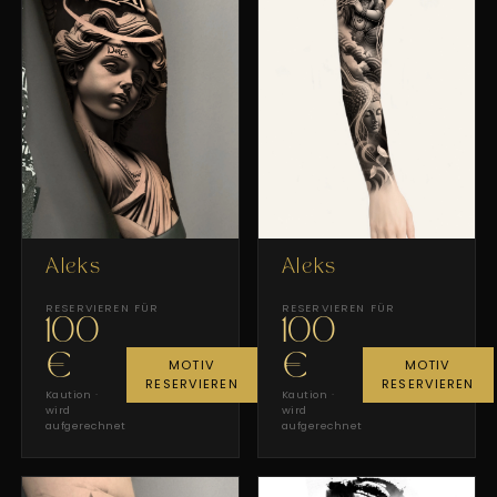
Aleks
Aleks
RESERVIEREN FÜR
RESERVIEREN FÜR
100
100
€
€
MOTIV
MOTIV
RESERVIEREN
RESERVIEREN
Kaution ·
Kaution ·
wird
wird
aufgerechnet
aufgerechnet