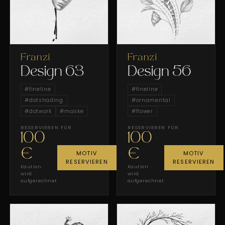
Franzi
Franzi
Design 63
Design 56
#
fineline
#
fineline
#
dotshading
#
ornamental
#
dotwork
#
maske
#
flower
RESERVIEREN FÜR
RESERVIEREN FÜR
100
100
€
€
MOTIV
MOTIV
RESERVIEREN
RESERVIEREN
Kaution ·
Kaution ·
wird
wird
aufgerechnet
aufgerechnet