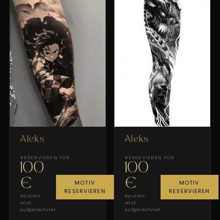
Aleks
Aleks
RESERVIEREN FÜR
RESERVIEREN FÜR
100
100
€
€
MOTIV
MOTIV
RESERVIEREN
RESERVIEREN
Kaution ·
Kaution ·
wird
wird
aufgerechnet
aufgerechnet