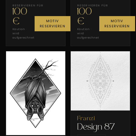
RESERVIEREN FÜR
RESERVIEREN FÜR
100
100
€
€
MOTIV
MOTIV
RESERVIEREN
RESERVIEREN
Kaution ·
Kaution ·
wird
wird
aufgerechnet
aufgerechnet
Franzi
Design 87