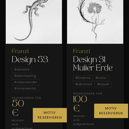
Franzi
Franzi
Design 53
Design 31
Mutter Erde
#
dotwork
#
dotshading
#
fineline
#
natur
#
salamander
#
abstrakt
#
baum
#
ornamental
RESERVIEREN FÜR
100
RESERVIEREN FÜR
50
€
MOTIV
€
MOTIV
RESERVIEREN
Kaution ·
RESERVIEREN
wird
Kaution ·
aufgerechnet
wird
aufgerechnet