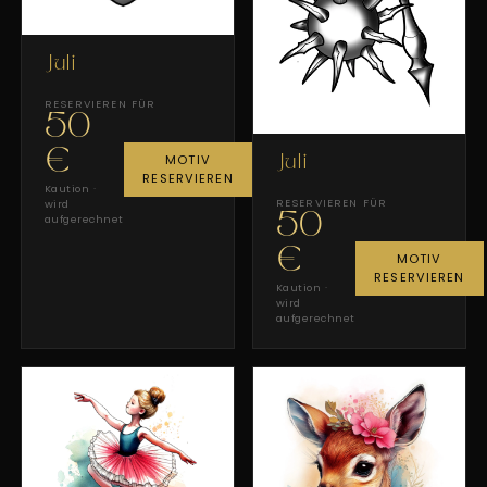
Juli
RESERVIEREN FÜR
50
€
MOTIV
Juli
RESERVIEREN
Kaution ·
RESERVIEREN FÜR
wird
50
aufgerechnet
€
MOTIV
RESERVIEREN
Kaution ·
wird
aufgerechnet