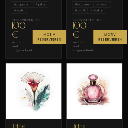
#
aquarell
#
pilze
#
aquarell
#
ahorn
#
wald
#
blatt
#
blätter
RESERVIEREN FÜR
RESERVIEREN FÜR
100
100
€
€
MOTIV
MOTIV
RESERVIEREN
RESERVIEREN
Kaution ·
Kaution ·
wird
wird
aufgerechnet
aufgerechnet
Trine
Trine