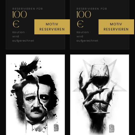
RESERVIEREN FÜR
RESERVIEREN FÜR
100
100
€
€
MOTIV
MOTIV
RESERVIEREN
RESERVIEREN
Kaution ·
Kaution ·
wird
wird
aufgerechnet
aufgerechnet