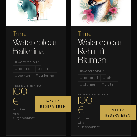
Trine
Trine
Watercolour
Watercolour
Ballerina
Reh mit
Blumen
#
watercolour
#
aquarell
#
kind
#
watercolour
#
tochter
#
ballerina
#
aquarell
#
reh
#
blumen
#
blüten
RESERVIEREN FÜR
100
RESERVIEREN FÜR
100
€
MOTIV
RESERVIEREN
€
Kaution ·
MOTIV
wird
RESERVIEREN
aufgerechnet
Kaution ·
wird
aufgerechnet