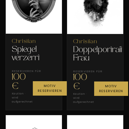
Christian
Christian
Spiegel
Doppelportrait
verzerrt
Frau
RESERVIEREN FÜR
RESERVIEREN FÜR
100
100
€
€
MOTIV
MOTIV
RESERVIEREN
RESERVIEREN
Kaution ·
Kaution ·
wird
wird
aufgerechnet
aufgerechnet